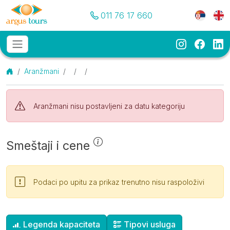
Pozovite nas
Meni je
011 76 17 660
Instagram
Faceb
Li
Osnovni meni
MENU
Početna
Aranžmani
()
Aranžmani nisu postavljeni za datu kategoriju
O destinaciji
Smeštaji i cene
Podaci po upitu za prikaz trenutno nisu raspoloživi
Dopunske informacije
Legenda kapaciteta
Tipovi usluga