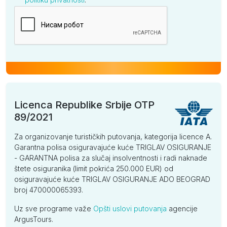
Kompanija
Licenca Republike Srbije OTP
89/2021
Za organizovanje turističkih putovanja, kategorija licence A.
Garantna polisa osiguravajuće kuće TRIGLAV OSIGURANJE
- GARANTNA polisa za slučaj insolventnosti i radi naknade
štete osiguranika (limit pokrića 250.000 EUR) od
osiguravajuće kuće TRIGLAV OSIGURANJE ADO BEOGRAD
broj 470000065393.
Uz sve programe važe
Opšti uslovi putovanja
agencije
ArgusTours.