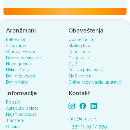
Aranžmani
Obaveštenja
Letovanje
Obaveštenja
Zimovanje
Mailing lista
Gradovi Evrope
Zaposlenje
Daleke destinacije
Osiguranje
Nova godina
OUP
Uskrs i 1. maj
Politika privatnosti
Dan državnosti
SMS novosti
Dan primirja
Online rezervacije uputstvo
Informacije
Kontakt
Polasci
Autobuski polasci
Najam autobusa
info@argus.rs
Transferi
O nama
+381 11 76 17 660