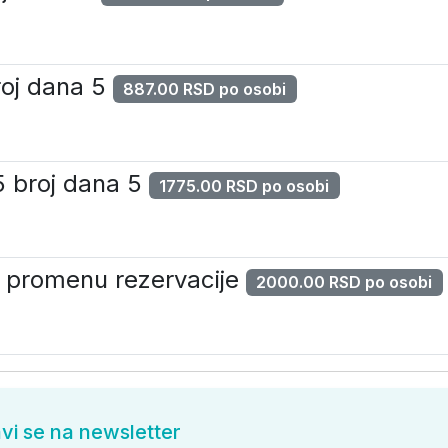
roj dana 5
887.00 RSD po osobi
5 broj dana 5
1775.00 RSD po osobi
za promenu rezervacije
2000.00 RSD po osobi
avi se na newsletter