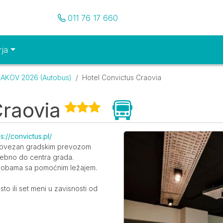
Pozovite nas
011 76 17 660
rja
AKOV 2026 (Autobus)
Hotel Convictus Craovia
raovia
Galerija
ps://convictus.pl/
 povezan gradskim prevozom
otrebno do centra grada.
 sobama sa pomoćnim ležajem.
sto ili set meni u zavisnosti od