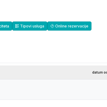
iteta
Tipovi usluga
Online rezervacije
datum od