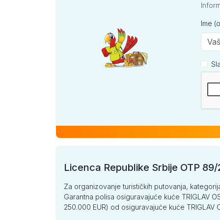
Infor
Ime (
Sl
Kompan
Licenca Republike Srbije OTP 89
Za organizovanje turističkih putovanja, kategorij
Garantna polisa osiguravajuće kuće TRIGLAV OSI
250.000 EUR) od osiguravajuće kuće TRIGLA