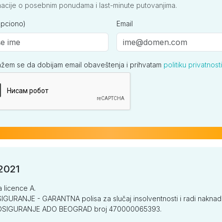
macije o posebnim ponudama i last-minute putovanjima.
opciono)
Email
ažem se da dobijam email obaveštenja i prihvatam
politiku privatnosti
ija
/2021
a licence A.
GURANJE - GARANTNA polisa za slučaj insolventnosti i radi naknade š
V OSIGURANJE ADO BEOGRAD broj 470000065393.