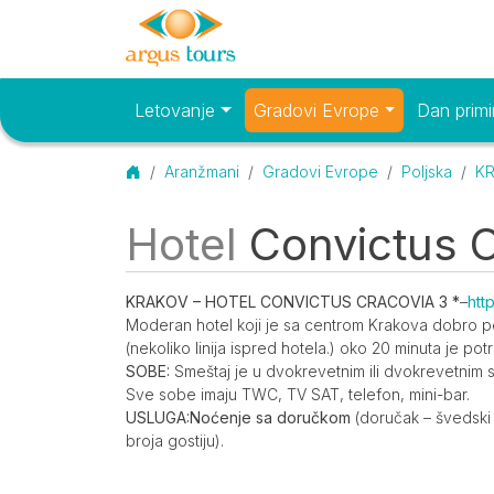
Letovanje
Gradovi Evrope
Dan primi
Osnovni meni
Početna
Aranžmani
Gradovi Evrope
Poljska
KR
Hotel
Convictus C
O smeštaju
Opis
KRAKOV – HOTEL CONVICTUS CRACOVIA 3 *
–
htt
Moderan hotel koji je sa centrom Krakova dobro
(nekoliko linija ispred hotela.) oko 20 minuta je p
SOBE:
Smeštaj je u dvokrevetnim ili dvokrevetnim
Sve sobe imaju TWC, TV SAT, telefon, mini-bar.
USLUGA:
Noćenje sa doručkom
(doručak – švedski 
broja gostiju).