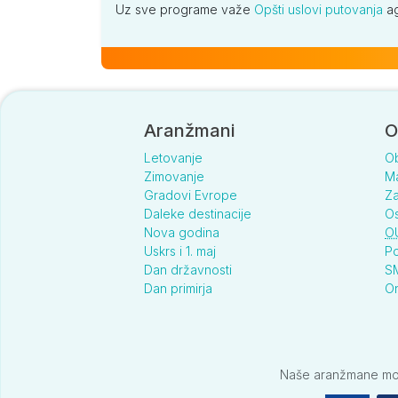
Uz sve programe važe
Opšti uslovi putovanja
ag
Aranžmani
O
Letovanje
O
Zimovanje
Ma
Gradovi Evrope
Za
Daleke destinacije
Os
Nova godina
O
Uskrs i 1. maj
Po
Dan državnosti
SM
Dan primirja
On
Naše aranžmane možet