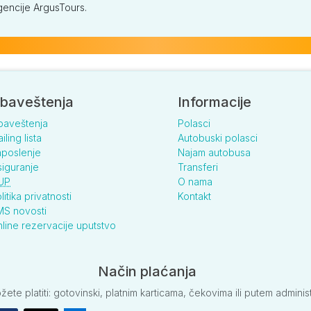
encije ArgusTours.
baveštenja
Informacije
baveštenja
Polasci
iling lista
Autobuski polasci
poslenje
Najam autobusa
iguranje
Transferi
UP
O nama
litika privatnosti
Kontakt
S novosti
line rezervacije uputstvo
Način plaćanja
e platiti: gotovinski, platnim karticama, čekovima ili putem adminis