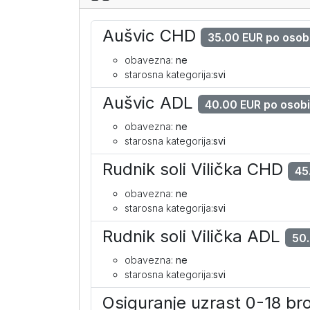
Aušvic CHD
35.00 EUR po osob
obavezna:
ne
starosna kategorija:
svi
Aušvic ADL
40.00 EUR po osob
obavezna:
ne
starosna kategorija:
svi
Rudnik soli Vilička CHD
45
obavezna:
ne
starosna kategorija:
svi
Rudnik soli Vilička ADL
50.
obavezna:
ne
starosna kategorija:
svi
Osiguranje uzrast 0-18 br