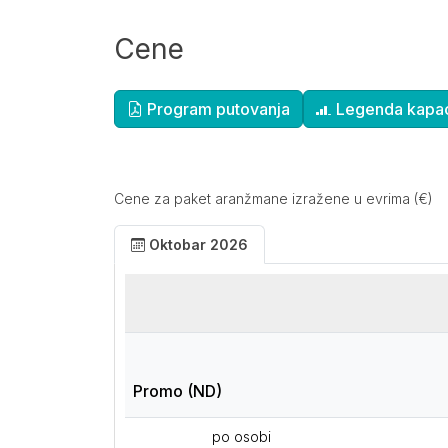
Cene
Dopunske informacije
Program putovanja
Legenda kapac
Cene za paket aranžmane izražene u evrima (€)
Oktobar 2026
Promo (ND)
po osobi