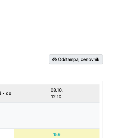
Odštampaj cenovnik
08.10.
 - do
12.10.
159