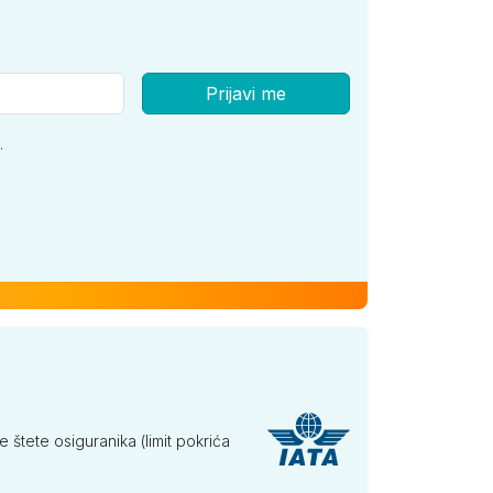
Prijavi me
.
tete osiguranika (limit pokrića