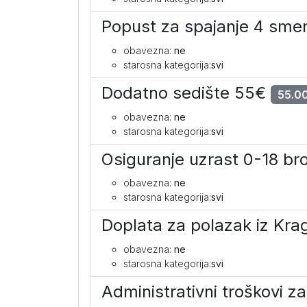
Popust za spajanje 4 sm
obavezna:
ne
starosna kategorija:
svi
Dodatno sedište 55€
55.00
obavezna:
ne
starosna kategorija:
svi
Osiguranje uzrast 0-18 br
obavezna:
ne
starosna kategorija:
svi
Doplata za polazak iz Kr
obavezna:
ne
starosna kategorija:
svi
Administrativni troškovi 