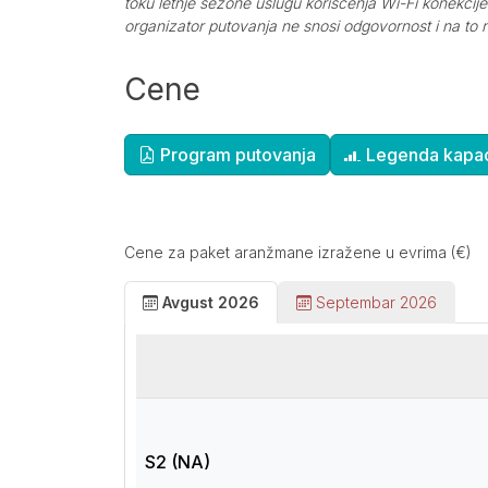
toku letnje sezone uslugu korišćenja Wi-Fi konekcij
organizator putovanja ne snosi odgovornost i na to n
Cene
Dopunske informacije
Program putovanja
Legenda kapac
Cene za paket aranžmane izražene u evrima (€)
Avgust 2026
Septembar 2026
S2 (NA)