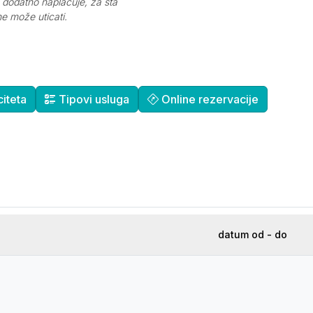
e dodatno naplaćuje, za šta
e može uticati.
iteta
Tipovi usluga
Online rezervacije
datum od - do