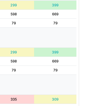
299
399
598
669
79
79
299
399
598
669
79
79
335
309