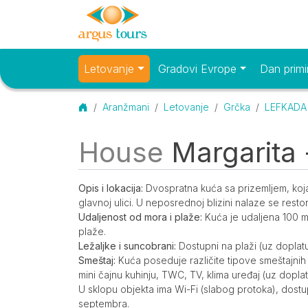
Letovanje
Gradovi Evrope
Dan primi
Osnovni meni
Početna
Aranžmani
Letovanje
Grčka
LEFKADA 
House
Margarita -
O smeštaju
Opis
Opis i lokacija:
Dvospratna kuća sa prizemljem, koja 
glavnoj ulici. U neposrednoj blizini nalaze se restor
Udaljenost od mora i plaže:
Kuća je udaljena 100 
plaže.
Ležaljke i suncobrani:
Dostupni na plaži (uz doplatu
Smeštaj:
Kuća poseduje različite tipove smeštajnih je
mini čajnu kuhinju, TWC, TV, klima uređaj (uz doplatu
U sklopu objekta ima Wi-Fi (slabog protoka), dost
septembra.