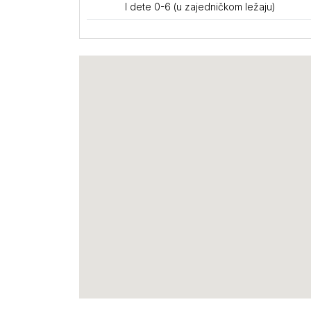
I dete 0-6 (u zajedničkom ležaju)