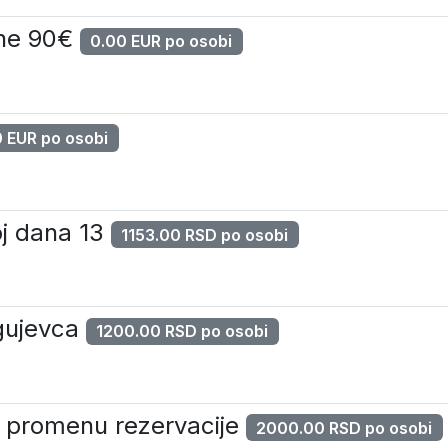
ene 90€
0.00 EUR po osobi
 EUR po osobi
oj dana 13
1153.00 RSD po osobi
agujevca
1200.00 RSD po osobi
za promenu rezervacije
2000.00 RSD po osobi