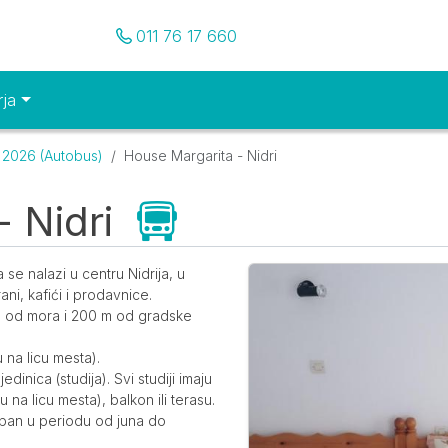
Pozovite nas
011 76 17 660
rja
2026 (Autobus)
House Margarita - Nidri
 Nidri
Galerija
se nalazi u centru Nidrija, u
ani, kafići i prodavnice.
m od mora i 200 m od gradske
 na licu mesta).
dinica (studija). Svi studiji imaju
 na licu mesta), balkon ili terasu.
upan u periodu od juna do