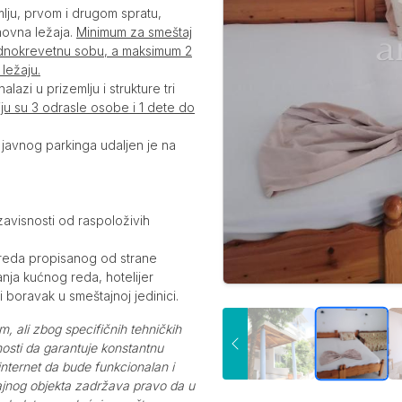
lju, prvom i drugom spratu,
snovna ležaja.
Minimum za smeštaj
jednokrevetnu sobu, a maksimum 2
ležaju.
alazi u prizemlju i strukture tri
u su 3 odrasle osobe i 1 dete do
 javnog parkinga udaljen je na
zavisnosti od raspoloživih
 reda propisanog od strane
nja kućnog reda, hotelijer
 boravak u smeštajnoj jedinici.
m, ali zbog specifičnih tehničkih
nosti da garantuje konstantnu
 internet da bude funkcionalan i
tajnog objekta zadržava pravo da u