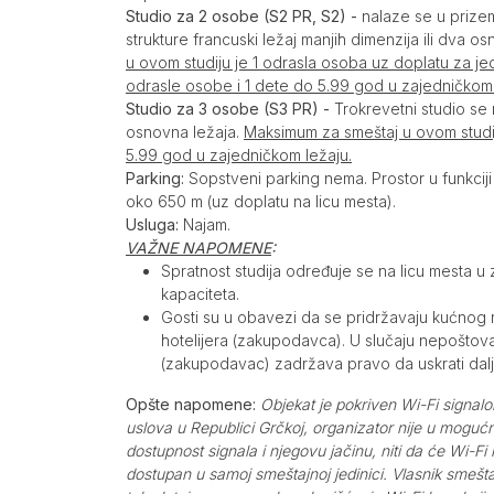
Studio za 2 osobe (S2 PR, S2) -
nalaze se u prizem
strukture francuski ležaj manjih dimenzija ili dva o
u ovom studiju je 1 odrasla osoba uz doplatu za 
odrasle osobe i 1 dete do 5.99 god u zajedničkom 
Studio za 3 osobe (S3 PR) -
Trokrevetni studio se n
osnovna ležaja.
Maksimum za smeštaj u ovom studij
5.99 god u zajedničkom ležaju.
Parking:
Sopstveni parking nema. Prostor u funkciji
oko 650 m (uz doplatu na licu mesta).
Usluga:
Najam.
VAŽNE NAPOMENE
:
Spratnost studija određuje se na licu mesta u 
kapaciteta.
Gosti su u obavezi da se pridržavaju kućnog
hotelijera (zakupodavca). U slučaju nepoštova
(zakupodavac) zadržava pravo da uskrati dalji
Opšte napomene:
Objekat je pokriven Wi-Fi signalo
uslova u Republici Grčkoj, organizator nije u moguć
dostupnost signala i njegovu jačinu, niti da će Wi-Fi
dostupan u samoj smeštajnoj jedinici. Vlasnik smeš