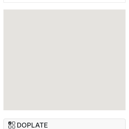
dodatni krevet
108
I dete dodatno 2-6
0
I dete dodatno 6-12
47
II dete dodatno 2-6
47
II dete dodatno 6-12
78
I beba dodatno 0-2
0
II beba dodatno 0-2
0
Junior suite bočni pogled more (PP)
po osobi po danu
161
dodatni krevet
113
DOPLATE