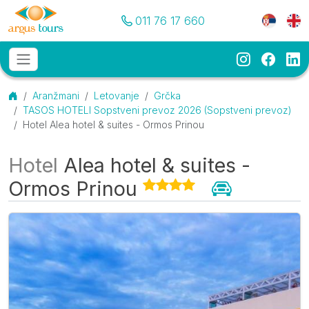
Pozovite nas
Meni je
011 76 17 660
Instagram
Faceb
Li
Osnovni meni
MENU
Početna
Aranžmani
Letovanje
Grčka
TASOS HOTELI Sopstveni prevoz 2026 (Sopstveni prevoz)
Hotel Alea hotel & suites - Ormos Prinou
Hotel
Alea hotel & suites -
Ormos Prinou
Galerija
O smeštaju