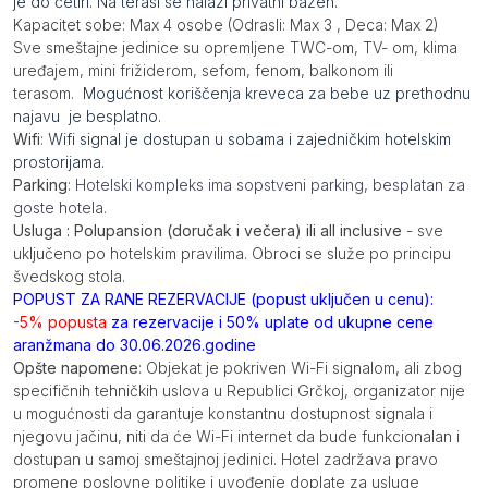
je do četiri. Na terasi se nalazi privatni bazen.
Kapacitet sobe: Max 4 osobe (Odrasli: Max 3 , Deca: Max 2)
Sve smeštajne jedinice su opremljene TWC-om, TV- om, klima
uređajem, mini frižiderom, sefom, fenom, balkonom ili
terasom.
Mogućnost koriščenja kreveca za bebe uz prethodnu
najavu je besplatno.
Wifi
:
Wifi signal je dostupan u sobama i zajedničkim hotelskim
prostorijama.
Parking
:
Hotelski kompleks ima sopstveni parking, besplatan za
goste hotela.
Usluga : Polupansion (doručak i večera) ili all inclusive
- sve
uključeno po hotelskim pravilima. Obroci se služe po principu
švedskog stola.
POPUST ZA RANE REZERVACIJE (popust uključen u cenu):
-5% popusta
za rezervacije i 50% uplate od ukupne cene
aranžmana do 30.06.2026.godine
Opšte napomene
: Objekat je pokriven Wi-Fi signalom, ali zbog
specifičnih tehničkih uslova u Republici Grčkoj, organizator nije
u mogućnosti da garantuje konstantnu dostupnost signala i
njegovu jačinu, niti da će Wi-Fi internet da bude funkcionalan i
dostupan u samoj smeštajnoj jedinici. Hotel zadržava pravo
promene poslovne politike i uvođenje doplate za usluge