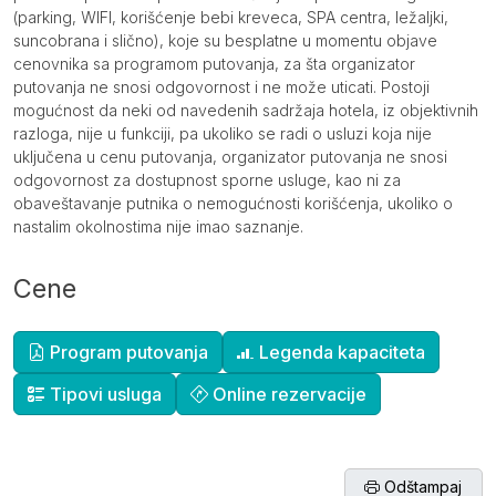
(parking, WIFI, korišćenje bebi kreveca, SPA centra, ležaljki,
suncobrana i slično), koje su besplatne u momentu objave
cenovnika sa programom putovanja, za šta organizator
putovanja ne snosi odgovornost i ne može uticati. Postoji
mogućnost da neki od navedenih sadržaja hotela, iz objektivnih
razloga, nije u funkciji, pa ukoliko se radi o usluzi koja nije
uključena u cenu putovanja, organizator putovanja ne snosi
odgovornost za dostupnost sporne usluge, kao ni za
obaveštavanje putnika o nemogućnosti korišćenja, ukoliko o
nastalim okolnostima nije imao saznanje.
Cene
Dopunske informacije
Program putovanja
Legenda kapaciteta
Tipovi usluga
Online rezervacije
Odštampaj