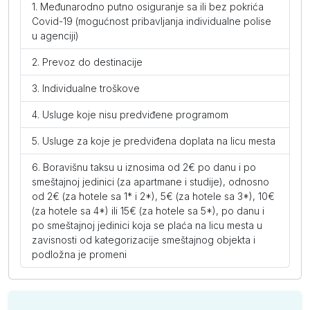
Međunarodno putno osiguranje sa ili bez pokrića
II dete dodatno 2-6
57
Covid-19 (mogućnost pribavljanja individualne polise
u agenciji)
II dete dodatno 6-12
95
Prevoz do destinacije
I beba dodatno 0-2
0
Individualne troškove
II beba dodatno 0-2
0
Usluge koje nisu predviđene programom
Usluge za koje je predviđena doplata na licu mesta
Superior soba (PP)
Boravišnu taksu u iznosima od 2€ po danu i po
po osobi po danu
146
smeštajnoj jedinici (za apartmane i studije), odnosno
od 2€ (za hotele sa 1* i 2*), 5€ (za hotele sa 3*), 10€
I dete dodatno 2-6
0
(za hotele sa 4*) ili 15€ (za hotele sa 5*), po danu i
po smeštajnoj jedinici koja se plaća na licu mesta u
I dete dodatno 6-12
44
zavisnosti od kategorizacije smeštajnog objekta i
podložna je promeni
I beba dodatno 0-2
0