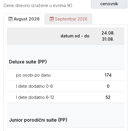
cenovnik
Cene dnevno izražene u evrima (€)
Avgust 2026
Septembar 2026
24.08.
datum od - do
31.08.
Deluxe suite (PP)
po osobi po danu
174
I dete dodatno 0-6
0
I dete dodatno 6-12
52
Junior porodični suite (PP)