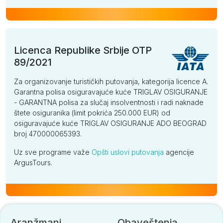
Deluxe suite (AI)
po osobi po danu
205
Licenca Republike Srbije OTP
I dete dodatno 2-6
7
89/2021
I dete dodatno 6-12
68
Za organizovanje turističkih putovanja, kategorija licence A.
Garantna polisa osiguravajuće kuće TRIGLAV OSIGURANJE
I beba dodatno 0-2
0
- GARANTNA polisa za slučaj insolventnosti i radi naknade
štete osiguranika (limit pokrića 250.000 EUR) od
osiguravajuće kuće TRIGLAV OSIGURANJE ADO BEOGRAD
Junior porodični suite (AI)
broj 470000065393.
Uz sve programe važe
Opšti uslovi putovanja
agencije
po osobi po danu
191
ArgusTours.
dodatni krevet
143
I dete dodatno 2-6
7
I dete dodatno 6-12
64
Aranžmani
Obaveštenja