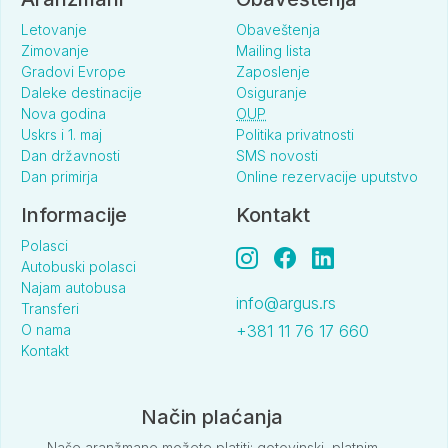
II dete dodatno 2-6
55
Letovanje
Obaveštenja
Zimovanje
Mailing lista
II dete dodatno 6-12
96
Gradovi Evrope
Zaposlenje
III dete dodatno 2-6
71
Daleke destinacije
Osiguranje
Nova godina
OUP
III dete dodatno 6-12
80
Uskrs i 1. maj
Politika privatnosti
Dan državnosti
SMS novosti
I beba dodatno 0-2
0
Dan primirja
Online rezervacije uputstvo
II beba dodatno 0-2
0
Informacije
Kontakt
III beba dodatno 0-2
0
Polasci
Autobuski polasci
Najam autobusa
info@argus.rs
Transferi
Junior suite (AI)
O nama
+381 11 76 17 660
Kontakt
po osobi po danu
186
dodatni krevet
140
Način plaćanja
I dete dodatno 2-6
7
Naše aranžmane možete platiti: gotovinski, platnim