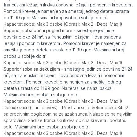
francuskim ležajem ili dva osnovna ležaja i pomoćnim krevetom .
Pomoćni krevet je namenjen za smeštaj jednog deteta uzrasta
do 11.99 god. Maksimalni broj osoba u sobi je do tri.
Kapacitet sobe: Max 3 osobe (Odrasli: Max 2 , Deca: Max 1)
Superior soba bočni pogled more
- smeštajne jedinice
površine oko 24 m², sa francuskim ležajem ili dva osnovna
ležaja i pomoćnim krevetom . Pomoćni krevet je namenjen za
smeštaj jednog deteta uzrasta do 11.99 god. Maksimalni broj
osoba u sobi je do tri.
Kapacitet sobe: Max 3 osobe (Odrasli: Max 2 , Deca: Max 1)
Superior soba sa đakuzijem
-
smeštajne jedinice površine 21-24
m², sa francuskim ležajem ili dva osnovna ležaja i pomoćnim
krevetom . Pomoćni krevet je namenjen za smeštaj jednog
deteta uzrasta do 11.99 god. Na terasi se nalazi đakuzi.
Maksimalni broj osoba u sobi je do tri.
Kapacitet sobe: Max 3 osobe (Odrasli: Max 2 , Deca: Max 1)
Deluxe suite
( sunset view) - Prostrani suite veličine oko 34m2
sa predivnim pogledom na zalazak sunca. Nalaze se na najvišim
spratovima. Sadrže francuski ili dva obična kreveta i dodatnu
sofu.
Maksimalni broj osoba u sobi je do tri.
Kapacitet sobe: Max 3 osobe (Odrasli: Max 2 , Deca: Max 1)