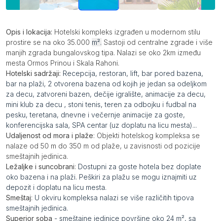
Opis
Opis i lokacija:
Hotelski kompleks izgrađen u modernom stilu
prostire se na oko 35.000
m².
Sastoji od centralne zgrade i više
manjih zgrada bungalovskog tipa. Nalazi se oko 2km između
mesta Ormos Prinou i Skala Rahoni.
Hotelski sadržaji:
Recepcija, restoran, lift, bar pored bazena,
bar na plaži, 2 otvorena bazena od kojih je jedan sa odeljkom
za decu, zatvoreni bazen, dečije igralište, animacije za decu,
mini klub za decu , stoni tenis, teren za odbojku i fudbal na
pesku, teretana, dnevne i večernje animacije za goste,
konferencijska sala, SPA centar (uz doplatu na licu mesta)...
Udaljenost od mora i plaže
: Objekti hotelskog kompleksa se
nalaze od 50 m do 350 m od plaže, u zavisnosti od pozicije
smeštajnih jedinica.
Ležaljke i suncobrani
:
Dostupni za goste hotela bez doplate
oko bazena i na plaži. Peškiri za plažu se mogu iznajmiti uz
depozit i doplatu na licu mesta.
Smeštaj
:
U okviru kompleksa nalazi se više različitih tipova
smeštajnih jedinica.
Superior soba
- smeštajne jedinice površine oko 24 m², sa