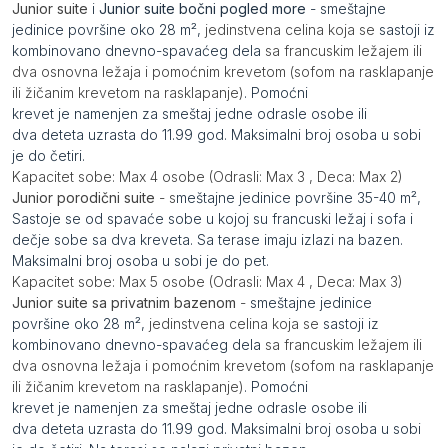
Junior suite
i
Junior suite bočni pogled more
- smeštajne
jedinice površine oko 28 m²,
jedinstvena celina koja se
sastoji iz
kombinovano dnevno-spavaćeg dela
sa francuskim ležajem ili
dva osnovna ležaja i pomoćnim krevetom (sofom na rasklapanje
ili žičanim krevetom na rasklapanje)
. Pomoćni
krevet je namenjen za smeštaj jedne odrasle osobe ili
dva deteta uzrasta do 11.99 god. Maksimalni broj osoba u sobi
je do četiri.
Kapacitet sobe: Max 4 osobe (Odrasli: Max 3 , Deca: Max 2)
Junior porodični suite
- s
meštajne jedinice površine 35-40 m²,
Sastoje se od spavaće sobe u kojoj su francuski ležaj i sofa i
dečje sobe sa dva kreveta. Sa terase imaju izlazi na bazen.
Maksimalni broj osoba u sobi je do pet.
Kapacitet sobe: Max 5 osobe (Odrasli: Max 4 , Deca: Max 3)
Junior suite sa privatnim bazenom
-
smeštajne jedinice
površine oko 28 m²,
jedinstvena celina koja se
sastoji iz
kombinovano dnevno-spavaćeg dela
sa francuskim ležajem ili
dva osnovna ležaja i pomoćnim krevetom (sofom na rasklapanje
ili žičanim krevetom na rasklapanje)
. Pomoćni
krevet je namenjen za smeštaj jedne odrasle osobe ili
dva deteta uzrasta do 11.99 god. Maksimalni broj osoba u sobi