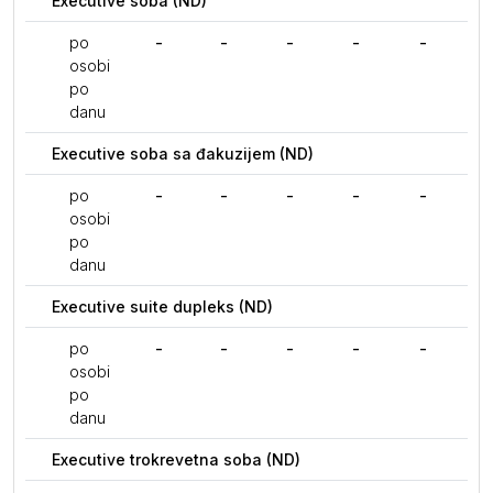
Executive soba (ND)
po
-
-
-
-
-
osobi
po
danu
Executive soba sa đakuzijem (ND)
po
-
-
-
-
-
osobi
po
danu
Executive suite dupleks (ND)
po
-
-
-
-
-
osobi
po
danu
Executive trokrevetna soba (ND)