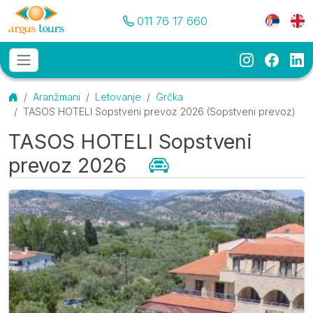
Pozovite nas
Meni je
011 76 17 660
Instagram
Faceb
Li
Osnovni meni
MENU
Početna
Aranžmani
Letovanje
Grčka
TASOS HOTELI Sopstveni prevoz 2026 (Sopstveni prevoz)
TASOS HOTELI Sopstveni
prevoz 2026
(Sopstveni prevoz)
Galerija
O destinaciji