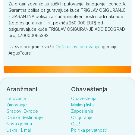
Za organizovanje turističkih putovanja, kategorija licence A.
osobi
Garantna polisa osiguravajuće kuće TRIGLAV OSIGURANJE
po
- GARANTNA polisa za slučaj insolventnosti i radi naknade
danu
štete osiguranika (limit pokrića 250.000 EUR) od
osiguravajuće kuće TRIGLAV OSIGURANJE ADO BEOGRAD
Standard soba pogled more za 3 osobe (ND)
broj 470000065393.
po
-
-
-
-
-
Uz sve programe važe
Opšti uslovi putovanja
agencije
osobi
ArgusTours.
po
danu
Standard soba pogled planina/more za 3 osobe (ND)
po
-
-
-
-
-
Aranžmani
Obaveštenja
osobi
po
Letovanje
Obaveštenja
danu
Zimovanje
Mailing lista
Gradovi Evrope
Zaposlenje
Standard soba pogled planina za 3 osobe (ND)
Daleke destinacije
Osiguranje
Nova godina
OUP
po
-
-
-
-
-
Uskrs i 1. maj
Politika privatnosti
osobi