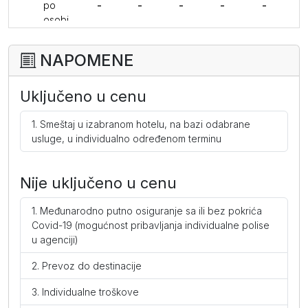
po
-
-
-
-
-
osobi
po
danu
NAPOMENE
Predsednički suite (ND)
Uključeno u cenu
po
-
-
-
-
-
osobi
Smeštaj u izabranom hotelu, na bazi odabrane
po
usluge, u individualno određenom terminu
danu
Premium soba (ND)
Nije uključeno u cenu
po
-
-
-
-
-
Međunarodno putno osiguranje sa ili bez pokrića
osobi
Covid-19 (mogućnost pribavljanja individualne polise
po
u agenciji)
danu
Suite (ND)
Prevoz do destinacije
Individualne troškove
po
-
-
-
-
-
osobi