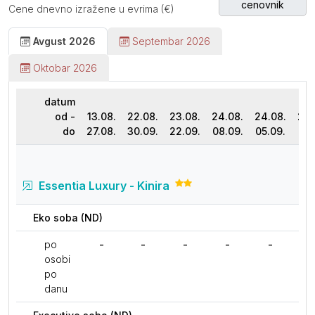
cenovnik
Cene dnevno izražene u evrima (€)
Avgust 2026
Septembar 2026
Oktobar 2026
datum
od -
13.08.
22.08.
23.08.
24.08.
24.08.
24.
do
27.08.
30.09.
22.09.
08.09.
05.09.
31.
Essentia Luxury - Kinira
Eko soba (ND)
po
-
-
-
-
-
osobi
po
danu