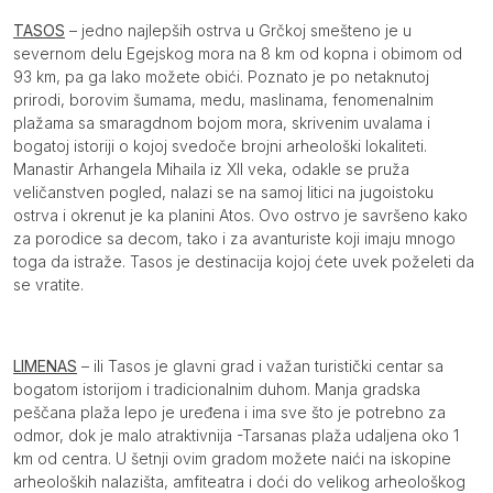
Opis
TASOS
– jedno najlepših ostrva u Grčkoj smešteno je u
severnom delu Egejskog mora na 8 km od kopna i obimom od
93 km, pa ga lako možete obići. Poznato je po netaknutoj
prirodi, borovim šumama, medu, maslinama, fenomenalnim
plažama sa smaragdnom bojom mora, skrivenim uvalama i
bogatoj istoriji o kojoj svedoče brojni arheološki lokaliteti.
Manastir Arhangela Mihaila iz XII veka, odakle se pruža
veličanstven pogled, nalazi se na samoj litici na jugoistoku
ostrva i okrenut je ka planini Atos. Ovo ostrvo je savršeno kako
za porodice sa decom, tako i za avanturiste koji imaju mnogo
toga da istraže. Tasos je destinacija kojoj ćete uvek poželeti da
se vratite.
LIMENAS
– ili Tasos je glavni grad i važan turistički centar sa
bogatom istorijom i tradicionalnim duhom. Manja gradska
peščana plaža lepo je uređena i ima sve što je potrebno za
odmor, dok je malo atraktivnija -Tarsanas plaža udaljena oko 1
km od centra. U šetnji ovim gradom možete naići na iskopine
arheoloških nalazišta, amfiteatra i doći do velikog arheološkog