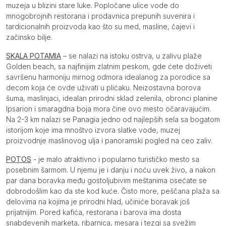
muzeja u blizini stare luke. Popločane ulice vode do
mnogobrojnih restorana i prodavnica prepunih suvenira i
tardicionalnih proizvoda kao što su med, masline, čajevi i
začinsko bilje.
SKALA POTAMIA
– se nalazi na istoku ostrva, u zalivu plaže
Golden beach, sa najfinijim zlatnim peskom, gde ćete doživeti
savršenu harmoniju mirnog odmora idealanog za porodice sa
decom koja će ovde uživati u plićaku. Neizostavna borova
šuma, maslinjaci, idealan prirodni sklad zelenila, obronci planine
Ipsarion i smaragdna boja mora čine ovo mesto očaravajućim.
Na 2-3 km nalazi se Panagia jedno od najlepših sela sa bogatom
istorijom koje ima mnoštvo izvora slatke vode, muzej
proizvodnje maslinovog ulja i panoramski pogled na ceo zaliv.
POTOS
- je malo atraktivno i popularno turističko mesto sa
posebnim šarmom. U njemu je i danju i noću uvek živo, a nakon
par dana boravka među gostoljubivim meštanima osećate se
dobrodošlim kao da ste kod kuće. Čisto more, peščana plaža sa
delovima na kojima je prirodni hlad, učiniće boravak još
prijatnijim. Pored kafića, restorana i barova ima dosta
snabdevenih marketa, ribarnica, mesara i tezgi sa svežim