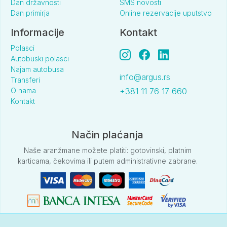
Dan državnosti
SMS novosti
po
Dan primirja
Online rezervacije uputstvo
danu
Informacije
Kontakt
Standard soba pogled planina za 4 osobe (ND)
Polasci
po
-
-
-
-
-
Autobuski polasci
osobi
Najam autobusa
po
info@argus.rs
Transferi
danu
O nama
+381 11 76 17 660
Kontakt
Kallisti - Potos
Način plaćanja
Standard soba (PP)
Naše aranžmane možete platiti: gotovinski, platnim
karticama, čekovima ili putem administrativne zabrane.
po
-
-
-
-
-
osobi
po
danu
Superior studio (PP)