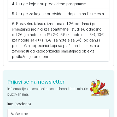
Usluge koje nisu predviđene programom
po
danu
Usluge za koje je predviđena doplata na licu mesta
Suite sa đakuzijem (ND)
Boravišnu taksu u iznosima od 2€ po danu i po
smeštajnoj jedinici (za apartmane i studije), odnosno
po
-
-
-
-
-
od 2€ (za hotele sa 1* i 2*), 5€ (za hotele sa 3*), 10€
osobi
(za hotele sa 4*) ili 15€ (za hotele sa 5*), po danu i
po
po smeštajnoj jedinici koja se plaća na licu mesta u
danu
zavisnosti od kategorizacije smeštajnog objekta i
podložna je promeni
Antonios - Limenaria
Kompakt soba pogled dvorište (ND)
Prijavi se na newsletter
Informacije o posebnim ponudama i last-minute
po
-
-
-
-
-
putovanjima.
osobi
po
Ime (opciono)
danu
Kompakt soba pogled more (ND)