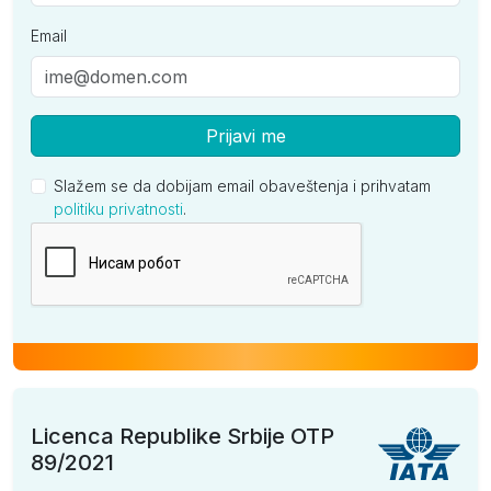
po
-
-
-
-
-
Email
osobi
po
danu
Prijavi me
Standard soba pogled dvorište (ND)
Slažem se da dobijam email obaveštenja i prihvatam
po
-
-
-
-
-
politiku privatnosti
osobi
.
Kompanija
po
danu
Standard soba pogled dvorište za 3 osobe (ND)
po
-
-
-
-
-
osobi
po
danu
Licenca Republike Srbije OTP
Standard soba pogled more (ND)
89/2021
po
-
-
-
-
-