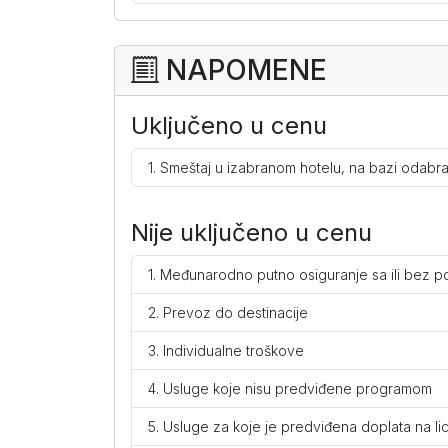
Standard soba za 3 osobe (ND)
po osobi po danu
NAPOMENE
dodatni krevet
Uključeno u cenu
I dete dodatno 0-4
Smeštaj u izabranom hotelu, na bazi odabr
I dete dodatno 4-12
Nije uključeno u cenu
Međunarodno putno osiguranje sa ili bez pok
Prevoz do destinacije
Individualne troškove
Usluge koje nisu predviđene programom
Usluge za koje je predviđena doplata na li