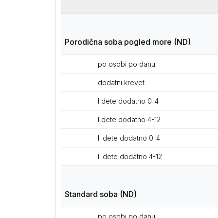
Porodična soba pogled more (ND)
po osobi po danu
dodatni krevet
I dete dodatno 0-4
I dete dodatno 4-12
II dete dodatno 0-4
II dete dodatno 4-12
Standard soba (ND)
po osobi po danu