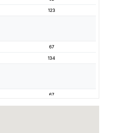
123
67
134
67
47
0
34