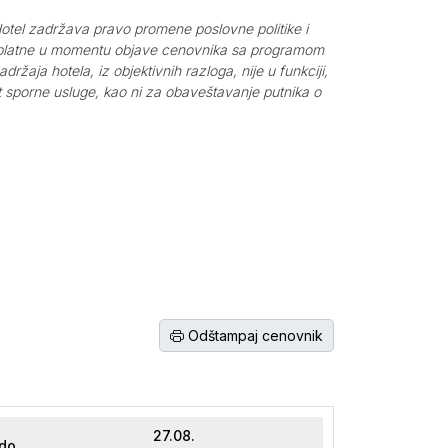
 Hotel zadržava pravo promene poslovne politike i
 besplatne u momentu objave cenovnika sa programom
žaja hotela, iz objektivnih razloga, nije u funkciji,
t sporne usluge, kao ni za obaveštavanje putnika o
Odštampaj cenovnik
27.08.
 do