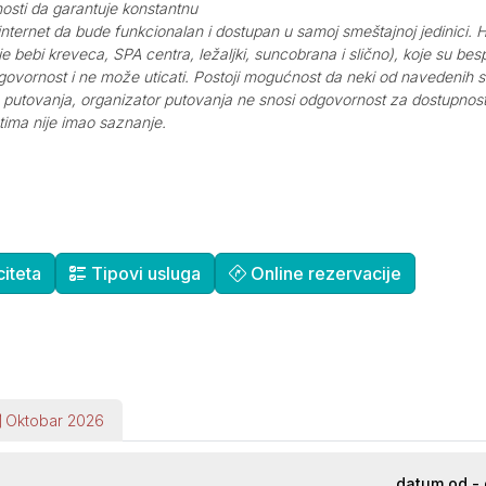
nosti da garantuje konstantnu
i internet da bude funkcionalan i dostupan u samoj smeštajnoj jedinici.
je bebi kreveca, SPA centra, ležaljki, suncobrana i slično), koje su
ovornost i ne može uticati. Postoji mogućnost da neki od navedenih sadr
enu putovanja, organizator putovanja ne snosi odgovornost za dostupnos
tima nije imao saznanje.
iteta
Tipovi usluga
Online rezervacije
Oktobar 2026
datum od -