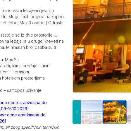
 francuskim ležajem i jednim
e tri. Mogu imati pogled na kopno,
itet sobe: Max 3 osobe ( Odrasli:
sastoje se iz dve prostorije. U
snovna ležaja, a u drugoj kreveti na
ima. Minimalan broj osoba su tri
a: Max 2 )
 om, klima uređajem, mini
onom ili terasom.
m hotelskim prostorijama.
to – samoposluživanje.
kupne cene aranžmana do
0.09-15.10.2026)
upne cene aranžmana do
026)
m, ali zbog specifičnih tehničkih