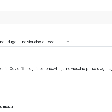
ane usluge, u individualno određenom terminu
rića Covid-19 (mogućnost pribavljanja individualne polise u agencij
cu mesta