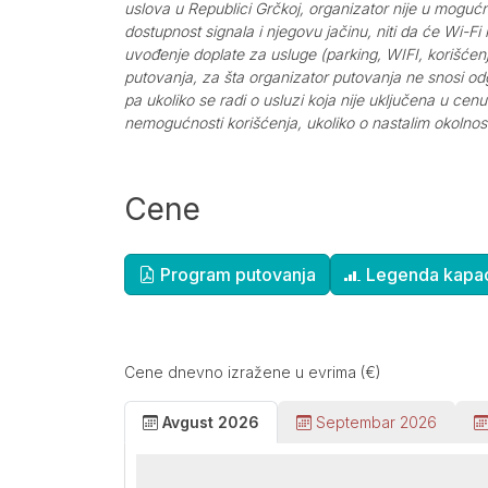
uslova u Republici Grčkoj, organizator nije u moguć
dostupnost signala i njegovu jačinu, niti da će Wi-F
uvođenje doplate za usluge (parking, WIFI, korišćen
putovanja, za šta organizator putovanja ne snosi odg
pa ukoliko se radi o usluzi koja nije uključena u c
nemogućnosti korišćenja, ukoliko o nastalim okolnos
Cene
Dopunske informacije
Program putovanja
Legenda kapac
Cene dnevno izražene u evrima (€)
Avgust 2026
Septembar 2026