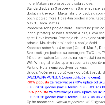
more. Maksimalni broj osoba u sobi su dve.
Standard soba za 3 osobe
- smeštajne jedinice sa
dodatnim krevetom. Maksimalni broj osoba u sobi j
bočni pogled more ili direktan pogled more. Kapac
Max 3 , Deca: Max 1 )
Porodična soba pogled more
- smeštajne jedinice 
jednoj prostoriji se nalazi francuski ležaj ili dva o
sprat ili dva kreveta. Prostorije nisu odvojene vrat
odrasle. Maksimalni broj osoba u sobi je četiri.
Kapacitet sobe: Max 4 osobe ( Odrasli: Max 3 , Dec
Sve smeštajne jedinice su opremljene TWC-om, TV-
frižiderom, sefom (uz doplatu na licu mesta) i balk
Wifi
: Wifi signal je dostupan u sobama i zajednički
Parking
: Hotel nema sopstveni parking.
Usluga
: Noćenje sa doručkom - doručak švedski s
SPECIJALNA PONUDA (popust uključen u cenu):
-30% popusta
za rezervacije i 40% uplate od u
30.06.2026.godine (važi u terminu 16.06-03.07. i 1
-15% popusta
za rezervacije i 40% uplate od uk
30.06.2026.godine (važi u terminu 04.07-09.09.2
Opšte napomene:
Objekat je pokriven Wi-Fi signalo