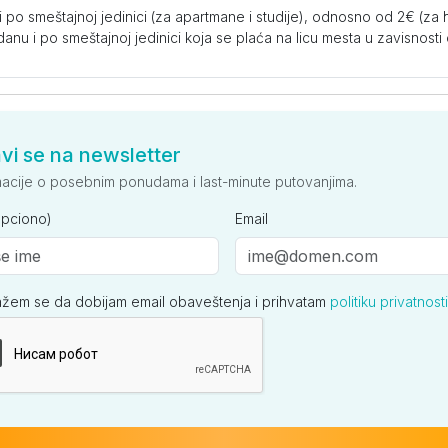
po smeštajnoj jedinici (za apartmane i studije), odnosno od 2€ (za ho
 danu i po smeštajnoj jedinici koja se plaća na licu mesta u zavisnost
avi se na newsletter
macije o posebnim ponudama i last-minute putovanjima.
opciono)
Email
ažem se da dobijam email obaveštenja i prihvatam
politiku privatnosti
ija