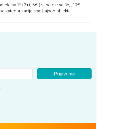
tele sa 1* i 2*), 5€ (za hotele sa 3*), 10€
i od kategorizacije smeštajnog objekta i
Prijavi me
.