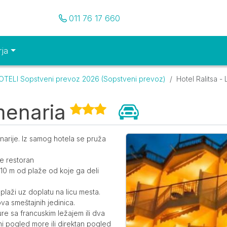
Pozovite nas
011 76 17 660
rja
TELI Sopstveni prevoz 2026 (Sopstveni prevoz)
Hotel Ralitsa -
menaria
Galerija
enarije. Iz samog hotela se pruža
te restoran
 10 m od plaže od koje ga deli
plaži uz doplatu na licu mesta.
pova smeštajnih jedinica.
re sa francuskim ležajem ili dva
i pogled more ili direktan pogled