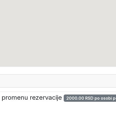
ND)
za promenu rezervacije
2000.00 RSD po osobi 