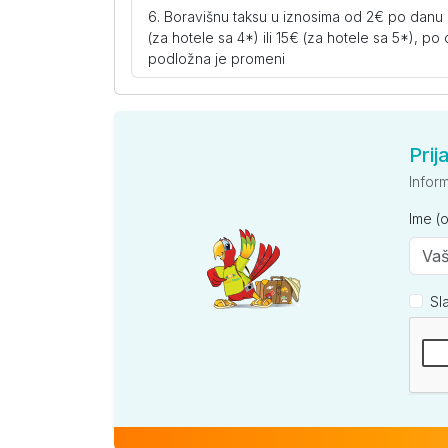
Boravišnu taksu u iznosima od 2€ po danu i 
(za hotele sa 4*) ili 15€ (za hotele sa 5*), po
podložna je promeni
Prij
Infor
Ime (
Sl
Kompan