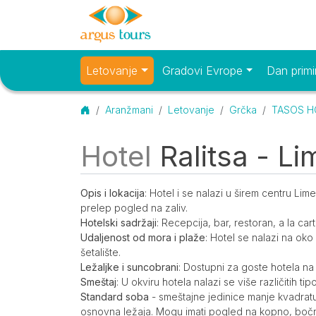
Letovanje
Gradovi Evrope
Dan primi
Osnovni meni
Početna
Aranžmani
Letovanje
Grčka
TASOS HO
Hotel
Ralitsa - Li
O smeštaju
Opis
Opis i lokacija
: Hotel i se nalazi u širem centru Lim
prelep pogled na zaliv.
Hotelski sadržaji
: Recepcija, bar, restoran, a la car
Udaljenost od mora i plaže
: Hotel se nalazi na oko
šetalište.
Ležaljke i suncobrani
: Dostupni za goste hotela na 
Smeštaj
: U okviru hotela nalazi se više različitih ti
Standard soba
- smeštajne jedinice manje kvadratu
osnovna ležaja. Mogu imati pogled na kopno, bočn