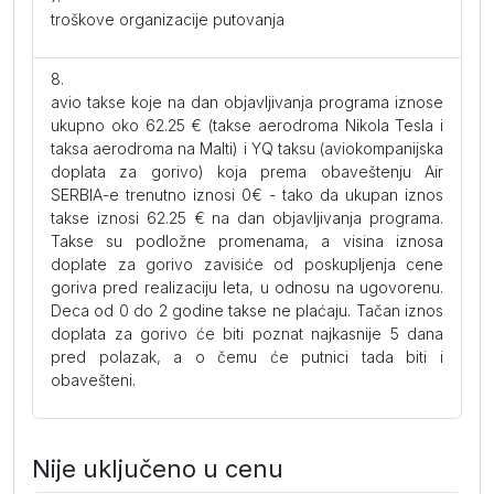
troškove organizacije putovanja
avio takse koje na dan objavljivanja programa iznose
ukupno oko 62.25 € (takse aerodroma Nikola Tesla i
taksa aerodroma na Malti) i YQ taksu (aviokompanijska
doplata za gorivo) koja prema obaveštenju Air
SERBIA-e trenutno iznosi 0€ - tako da ukupan iznos
takse iznosi 62.25 € na dan objavljivanja programa.
Takse su podložne promenama, a visina iznosa
doplate za gorivo zavisiće od poskupljenja cene
goriva pred realizaciju leta, u odnosu na ugovorenu.
Deca od 0 do 2 godine takse ne plaćaju. Tačan iznos
doplata za gorivo će biti poznat najkasnije 5 dana
pred polazak, a o čemu će putnici tada biti i
obavešteni.
Nije uključeno u cenu