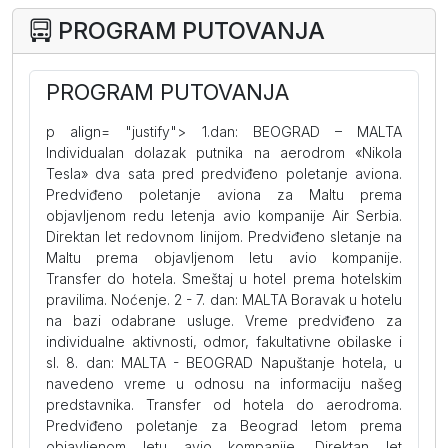
PROGRAM PUTOVANJA
PROGRAM PUTOVANJA
p align= "justify"> 1.dan: BEOGRAD – MALTA
Individualan dolazak putnika na aerodrom «Nikola
Tesla» dva sata pred predviđeno poletanje aviona.
Predviđeno poletanje aviona za Maltu prema
objavljenom redu letenja avio kompanije Air Serbia.
Direktan let redovnom linijom. Predviđeno sletanje na
Maltu prema objavljenom letu avio kompanije.
Transfer do hotela. Smeštaj u hotel prema hotelskim
pravilima. Noćenje. 2 - 7. dan: MALTA Boravak u hotelu
na bazi odabrane usluge. Vreme predviđeno za
individualne aktivnosti, odmor, fakultativne obilaske i
sl. 8. dan: MALTA - BEOGRAD Napuštanje hotela, u
navedeno vreme u odnosu na informaciju našeg
predstavnika. Transfer od hotela do aerodroma.
Predviđeno poletanje za Beograd letom prema
objavljenom letu avio kompanije. Direktan let