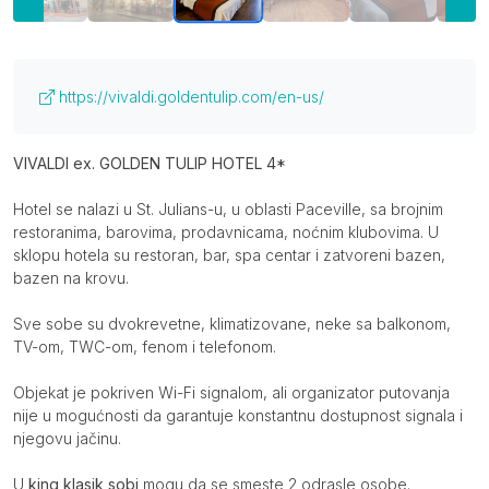
Više o smeštaju (otvoriti u novom tabu)
https://vivaldi.goldentulip.com/en-us/
Opis
VIVALDI ex. GOLDEN TULIP HOTEL 4*
Hotel se nalazi u St. Julians-u, u oblasti Paceville, sa brojnim
restoranima, barovima, prodavnicama, noćnim klubovima. U
sklopu hotela su restoran, bar, spa centar i zatvoreni bazen,
bazen na krovu.
Sve sobe su dvokrevetne, klimatizovane, neke sa balkonom,
TV-om, TWC-om, fenom i telefonom.
Objekat je pokriven Wi-Fi signalom, ali organizator putovanja
nije u mogućnosti da garantuje konstantnu dostupnost signala i
njegovu jačinu.
U
king klasik sobi
mogu da se smeste 2 odrasle osobe.