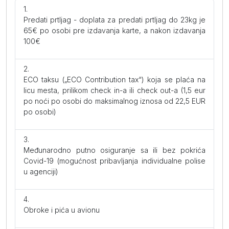
Predati prtljag - doplata za predati prtljag do 23kg je
65€ po osobi pre izdavanja karte, a nakon izdavanja
100€
ECO taksu („ECO Contribution tax“) koja se plaća na
licu mesta, prilikom check in-a ili check out-a (1,5 eur
po noći po osobi do maksimalnog iznosa od 22,5 EUR
po osobi)
Međunarodno putno osiguranje sa ili bez pokrića
Covid-19 (mogućnost pribavljanja individualne polise
u agenciji)
Obroke i pića u avionu