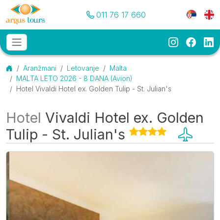
Pozovite nas
Meni je
011 76 17 660
Instagram
Faceb
Li
Osnovni meni
MENU
Početna
Aranžmani
Letovanje
Malta
MALTA LETO 2026 - 8 DANA (Avion)
Hotel Vivaldi Hotel ex. Golden Tulip - St. Julian's
Hotel
Vivaldi Hotel ex. Golden
Tulip - St. Julian's
Galerija
O smeštaju