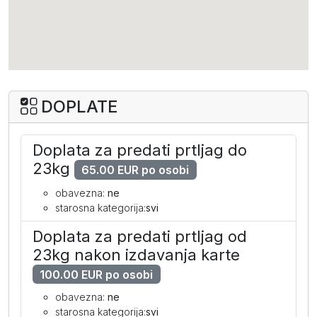
DOPLATE
Doplata za predati prtljag do
23kg
65.00 EUR po osobi
obavezna:
ne
starosna kategorija:
svi
Doplata za predati prtljag od
23kg nakon izdavanja karte
100.00 EUR po osobi
obavezna:
ne
starosna kategorija:
svi