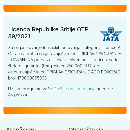
Licenca Republike Srbije OTP
89/2021
Za organizovanje turističkih putovanja, kategorija licence A.
Garantna polisa osiguravajuće kuće TRIGLAV OSIGURANJE
- GARANTNA polisa za slučaj insolventnosti i radi naknade
štete osiguranika (limit pokrića 250.000 EUR) od
osiguravajuće kuće TRIGLAV OSIGURANJE ADO BEOGRAD
broj 470000065393.
Uz sve programe važe
Opšti uslovi putovanja
agencije
ArgusTours.
Aranžmani
Obaveštenja