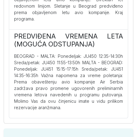
redovnom linijom. Sletanje u Beograd predviđeno
prema objavljenom letu avio kompanije. Kraj
programa.
PREDVIĐENA VREMENA LETA
(MOGUĆA ODSTUPANJA)
BEOGRAD - MALTA: Ponedeljak: JU450 12:35-14:30h
Sreda/petak: JU450 11:55-13:50h MALTA - BEOGRAD:
Ponedeljak: JU451 15:15-17:15h Sreda/petak: JU451
14:35-16:35h Važna napomena za vreme poletanja:
Prema obaveštenju avio kompanije Air Serbia
zadržava pravo promene ugovorenih preliminarnih
vremena letova navedenih u programu putovanja.
Molimo Vas da ovu činjenicu imate u vidu prilikom
rezervacije aranžmana.