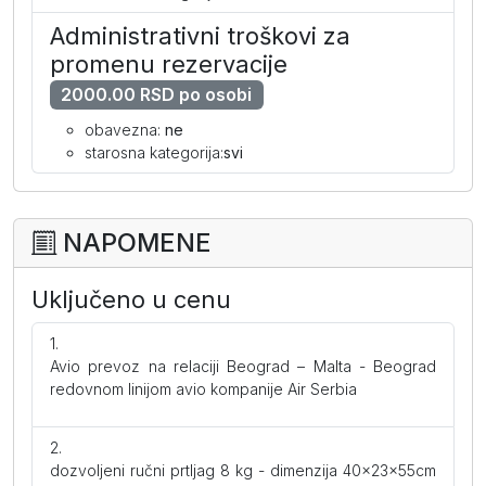
Administrativni troškovi za
promenu rezervacije
2000.00 RSD po osobi
obavezna:
ne
starosna kategorija:
svi
NAPOMENE
Uključeno u cenu
Avio prevoz na relaciji Beograd – Malta - Beograd
redovnom linijom avio kompanije Air Serbia
dozvoljeni ručni prtljag 8 kg - dimenzija 40x23x55cm