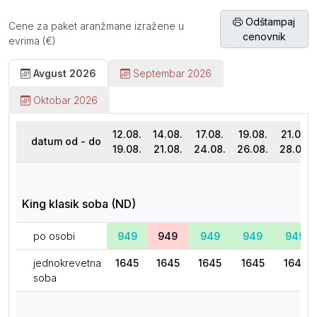
Odštampaj
Cene za paket aranžmane izražene u
cenovnik
evrima (€)
Avgust 2026
Septembar 2026
Oktobar 2026
12.08.
14.08.
17.08.
19.08.
21.08.
datum od - do
19.08.
21.08.
24.08.
26.08.
28.08.
King klasik soba (ND)
po osobi
949
949
949
949
949
jednokrevetna
1645
1645
1645
1645
1645
soba