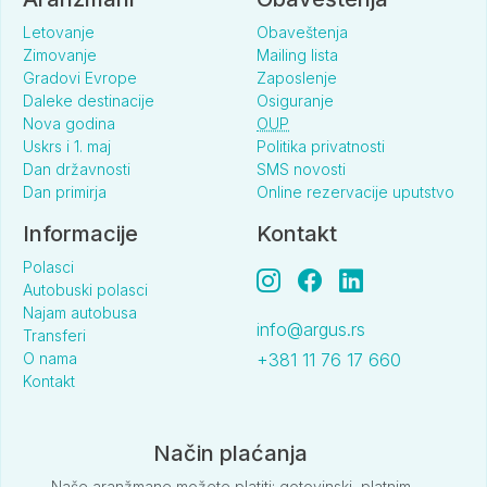
Letovanje
Obaveštenja
Zimovanje
Mailing lista
Gradovi Evrope
Zaposlenje
Daleke destinacije
Osiguranje
Nova godina
OUP
Uskrs i 1. maj
Politika privatnosti
Dan državnosti
SMS novosti
Dan primirja
Online rezervacije uputstvo
Informacije
Kontakt
Polasci
Autobuski polasci
Najam autobusa
info@argus.rs
Transferi
O nama
+381 11 76 17 660
Kontakt
Način plaćanja
Naše aranžmane možete platiti: gotovinski, platnim