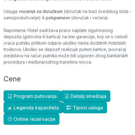
Usluga:
noćenje sa doručkom
(doručak na bazi švedskog stola -
samoposluživanje) ili
polupansion
(doručak i večera).
Napomena: Hotel zadržava pravo naplate sigurnosnog
depozita (gotovina ili kartica) na ime garancije, koji se u celosti
vraća putniku prilikom odjave ukoliko nema dodatnih hotelskih
troškova. Ukoliko se depozit realizuje putem kartice, povraćaj
sredstava na račun putnika može biti usporen zbog bankarskih
procedura i međunarodnog transfera novca.
Cene
Dopunske informacije
Program putovanja
Detalji smeštaja
Legenda kapaciteta
Tipovi usluga
Online rezervacije