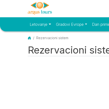
Letovanje
Gradovi Evrope
Dan primi
Osnovni meni
Početna
Rezervacioni sistem
Rezervacioni sis