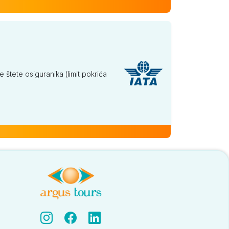
tete osiguranika (limit pokrića