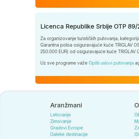
Licenca Republike Srbije OTP 89
Za organizovanje turističkih putovanja, kategorij
Garantna polisa osiguravajuće kuće TRIGLAV OSI
250.000 EUR) od osiguravajuće kuće TRIGLA
Uz sve programe važe
Opšti uslovi putovanja
ag
Aranžmani
O
Letovanje
O
Zimovanje
Ma
Gradovi Evrope
Za
Daleke destinacije
Os