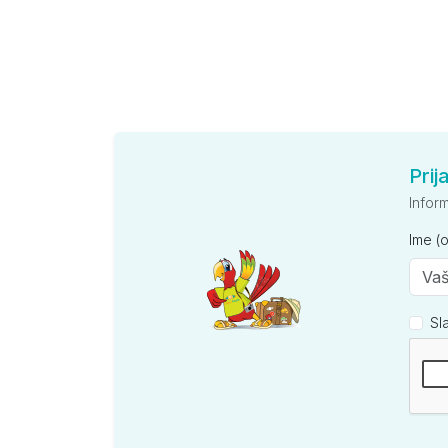
Prij
Infor
Ime (
Sl
Kompan