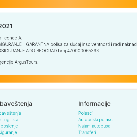
/2021
a licence A.
GURANJE - GARANTNA polisa za slučaj insolventnosti i radi naknade š
V OSIGURANJE ADO BEOGRAD broj 470000065393.
encije ArgusTours.
baveštenja
Informacije
baveštenja
Polasci
iling lista
Autobuski polasci
poslenje
Najam autobusa
iguranje
Transferi