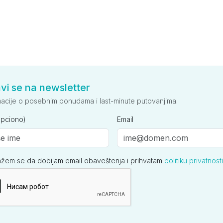
avi se na newsletter
macije o posebnim ponudama i last-minute putovanjima.
opciono)
Email
ažem se da dobijam email obaveštenja i prihvatam
politiku privatnosti
ija