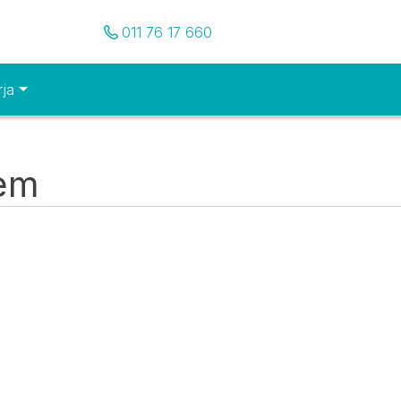
Pozovite nas
011 76 17 660
rja
tem