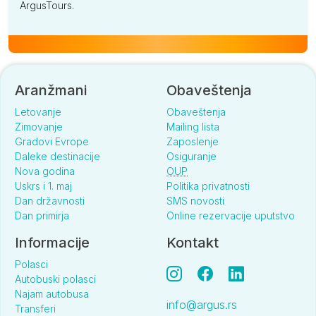
ArgusTours.
Aranžmani
Obaveštenja
Letovanje
Obaveštenja
Zimovanje
Mailing lista
Gradovi Evrope
Zaposlenje
Daleke destinacije
Osiguranje
Nova godina
OUP
Uskrs i 1. maj
Politika privatnosti
Dan državnosti
SMS novosti
Dan primirja
Online rezervacije uputstvo
Informacije
Kontakt
Polasci
Autobuski polasci
Najam autobusa
info@argus.rs
Transferi