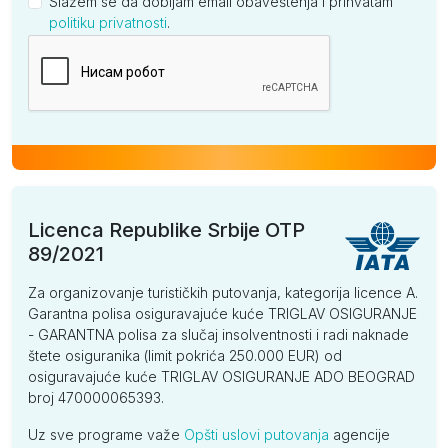
Slažem se da dobijam email obaveštenja i prihvatam
politiku privatnosti
.
Kompanija
Licenca Republike Srbije OTP
89/2021
Za organizovanje turističkih putovanja, kategorija licence A.
Garantna polisa osiguravajuće kuće TRIGLAV OSIGURANJE
- GARANTNA polisa za slučaj insolventnosti i radi naknade
štete osiguranika (limit pokrića 250.000 EUR) od
osiguravajuće kuće TRIGLAV OSIGURANJE ADO BEOGRAD
broj 470000065393.
Uz sve programe važe
Opšti uslovi putovanja
agencije