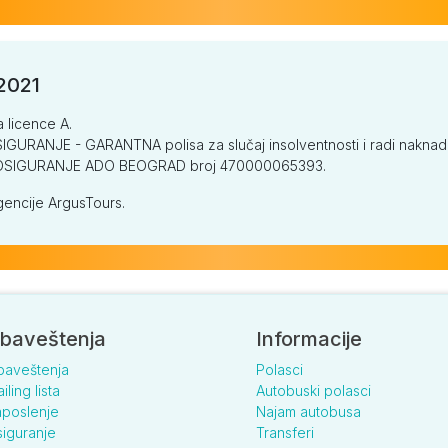
/2021
a licence A.
GURANJE - GARANTNA polisa za slučaj insolventnosti i radi naknade š
V OSIGURANJE ADO BEOGRAD broj 470000065393.
encije ArgusTours.
baveštenja
Informacije
baveštenja
Polasci
iling lista
Autobuski polasci
poslenje
Najam autobusa
iguranje
Transferi