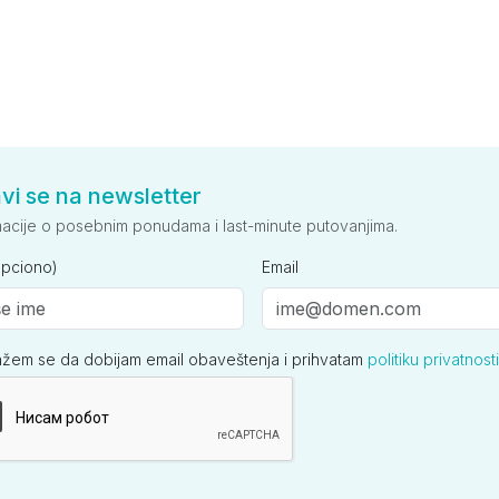
avi se na newsletter
macije o posebnim ponudama i last-minute putovanjima.
opciono)
Email
ažem se da dobijam email obaveštenja i prihvatam
politiku privatnosti
ija