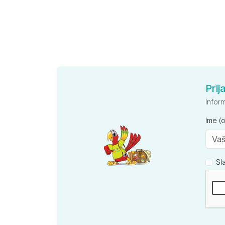
Prij
Infor
Ime (
Sl
Kompan