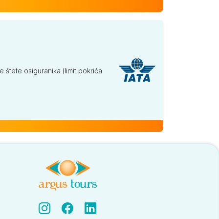
tete osiguranika (limit pokrića