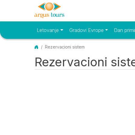
Letovanje
Gradovi Evrope
Dan primi
Osnovni meni
Početna
Rezervacioni sistem
Rezervacioni sis