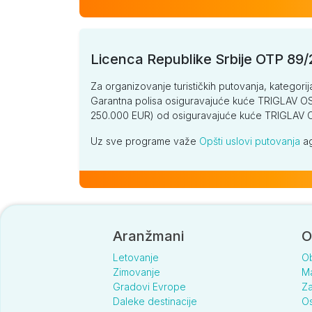
Licenca Republike Srbije OTP 89
Za organizovanje turističkih putovanja, kategorij
Garantna polisa osiguravajuće kuće TRIGLAV OSI
250.000 EUR) od osiguravajuće kuće TRIGLA
Uz sve programe važe
Opšti uslovi putovanja
ag
Aranžmani
O
Letovanje
O
Zimovanje
Ma
Gradovi Evrope
Za
Daleke destinacije
Os