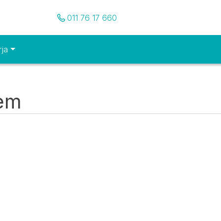
Pozovite nas
011 76 17 660
rja
tem