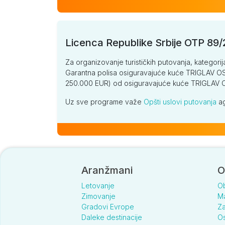
Licenca Republike Srbije OTP 89
Za organizovanje turističkih putovanja, kategorij
Garantna polisa osiguravajuće kuće TRIGLAV OSI
250.000 EUR) od osiguravajuće kuće TRIGLA
Uz sve programe važe
Opšti uslovi putovanja
ag
Aranžmani
O
Letovanje
O
Zimovanje
Ma
Gradovi Evrope
Za
Daleke destinacije
Os