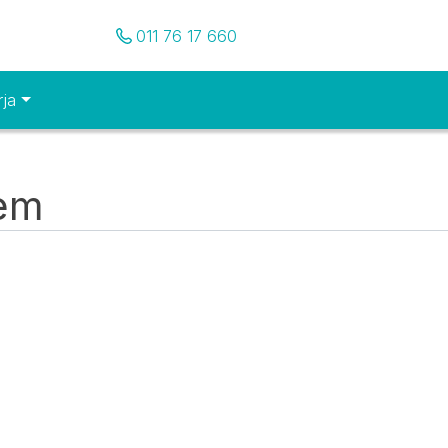
Pozovite nas
011 76 17 660
rja
tem