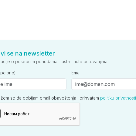
avi se na newsletter
macije o posebnim ponudama i last-minute putovanjima.
opciono)
Email
ažem se da dobijam email obaveštenja i prihvatam
politiku privatnosti
ija