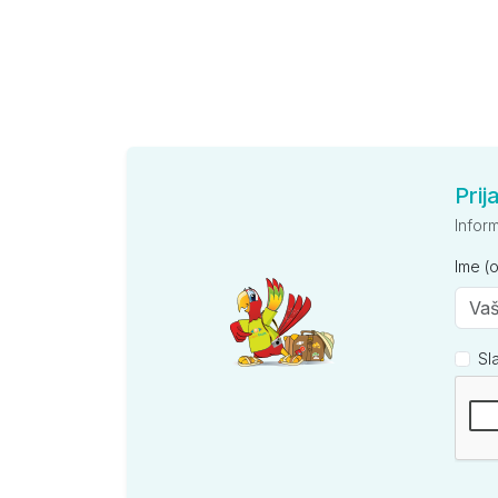
Prij
Infor
Ime (
Sl
Kompan