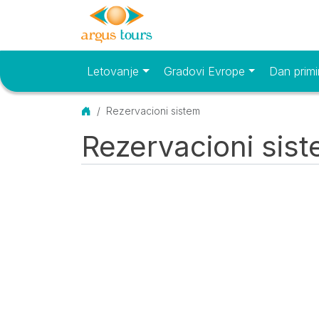
Letovanje
Gradovi Evrope
Dan primi
Osnovni meni
Početna
Rezervacioni sistem
Rezervacioni sis