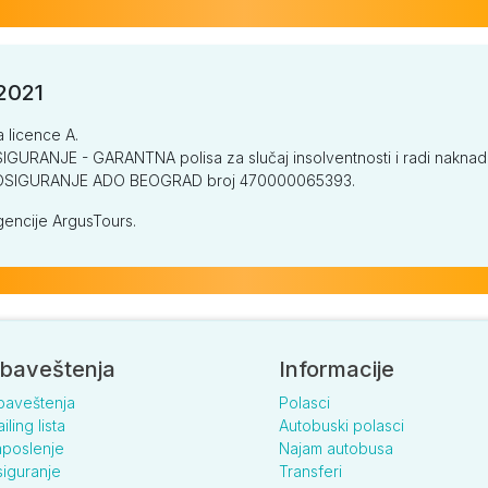
/2021
a licence A.
GURANJE - GARANTNA polisa za slučaj insolventnosti i radi naknade š
V OSIGURANJE ADO BEOGRAD broj 470000065393.
encije ArgusTours.
baveštenja
Informacije
baveštenja
Polasci
iling lista
Autobuski polasci
poslenje
Najam autobusa
iguranje
Transferi