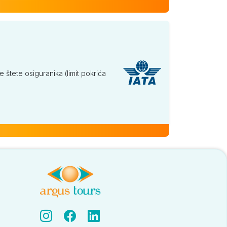
tete osiguranika (limit pokrića