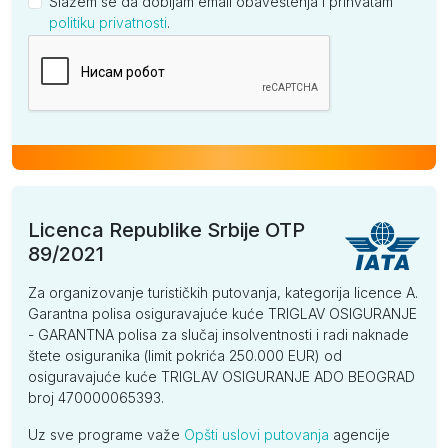
Slažem se da dobijam email obaveštenja i prihvatam
politiku privatnosti
.
Kompanija
Licenca Republike Srbije OTP
89/2021
Za organizovanje turističkih putovanja, kategorija licence A.
Garantna polisa osiguravajuće kuće TRIGLAV OSIGURANJE
- GARANTNA polisa za slučaj insolventnosti i radi naknade
štete osiguranika (limit pokrića 250.000 EUR) od
osiguravajuće kuće TRIGLAV OSIGURANJE ADO BEOGRAD
broj 470000065393.
Uz sve programe važe
Opšti uslovi putovanja
agencije