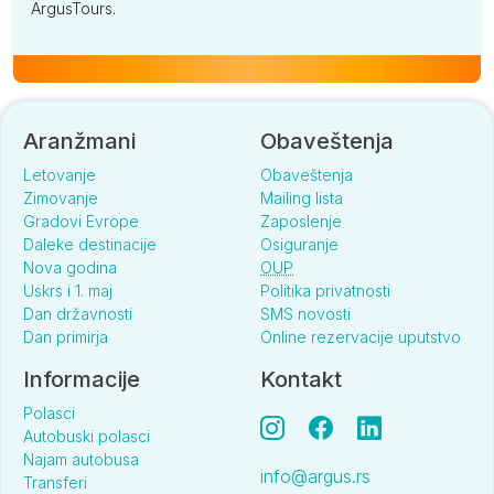
ArgusTours.
Aranžmani
Obaveštenja
Letovanje
Obaveštenja
Zimovanje
Mailing lista
Gradovi Evrope
Zaposlenje
Daleke destinacije
Osiguranje
Nova godina
OUP
Uskrs i 1. maj
Politika privatnosti
Dan državnosti
SMS novosti
Dan primirja
Online rezervacije uputstvo
Informacije
Kontakt
Polasci
Autobuski polasci
Najam autobusa
info@argus.rs
Transferi