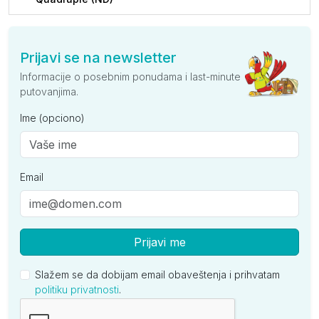
po osobi po danu
45
-
Standard +0 (ND)
Prijavi se na newsletter
Informacije o posebnim ponudama i last-minute
po osobi po danu
49
-
putovanjima.
Triple (ND)
Ime (opciono)
po osobi po danu
45
-
Email
Prijavi me
Slažem se da dobijam email obaveštenja i prihvatam
politiku privatnosti
.
Kompanija