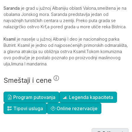
Opis
Saranda
je grad u južnoj Albanijiu oblasti Valona,smeštena je na
obalama Jonskog mora. Saranda predstavlja jedan od
najvažnijih turističkih centara u zemlji. Preko puta grada se
nalazigrčko ostrvo Krf,a pored grada u more utiče reka Bistrica.
Ksamil
je naselje u južnoj Albaniji I deo je nacionalnog parka
Butrint. Ksamil je jedno od najposećenijih primorskih odmarališta,
a glavna atrakcija su obližnja ostrva Ksamil.Tokom komunizma
ovo područje je postalo poznato po proizvodnji maslinovog
ulja,limuna I mandarina.
Smeštaji i cene
Dopunske informacije
Program putovanja
Legenda kapaciteta
Tipovi usluga
Online rezervacije