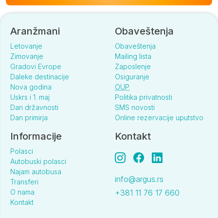
Aranžmani
Obaveštenja
Letovanje
Obaveštenja
Zimovanje
Mailing lista
Gradovi Evrope
Zaposlenje
Daleke destinacije
Osiguranje
Nova godina
OUP
Uskrs i 1. maj
Politika privatnosti
Dan državnosti
SMS novosti
Dan primirja
Online rezervacije uputstvo
Informacije
Kontakt
Polasci
Autobuski polasci
Najam autobusa
info@argus.rs
Transferi
O nama
+381 11 76 17 660
Kontakt