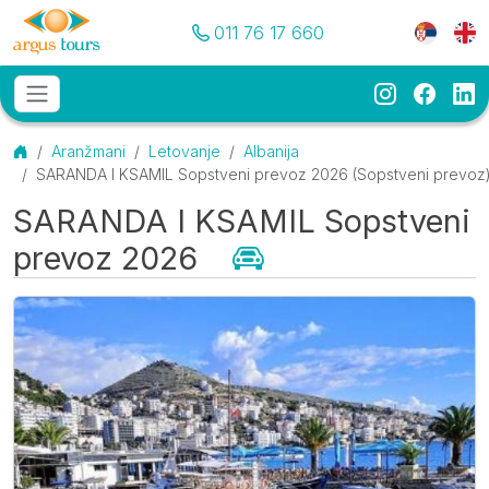
Pozovite nas
Meni je
011 76 17 660
Instagram
Faceb
Li
Osnovni meni
MENU
Početna
Aranžmani
Letovanje
Albanija
SARANDA I KSAMIL Sopstveni prevoz 2026 (Sopstveni prevoz
SARANDA I KSAMIL Sopstveni
prevoz 2026
(Sopstveni prevoz)
Galerija
O destinaciji