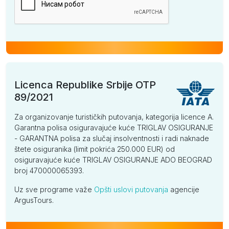
Licenca Republike Srbije OTP
89/2021
Za organizovanje turističkih putovanja, kategorija licence A.
Garantna polisa osiguravajuće kuće TRIGLAV OSIGURANJE
- GARANTNA polisa za slučaj insolventnosti i radi naknade
štete osiguranika (limit pokrića 250.000 EUR) od
osiguravajuće kuće TRIGLAV OSIGURANJE ADO BEOGRAD
broj 470000065393.
Uz sve programe važe
Opšti uslovi putovanja
agencije
ArgusTours.